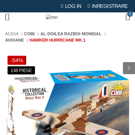
LOG IN
INREGISTRARE
0
COBI
AL DOILEA RAZBOI MONDIAL
ACASA
AVIOANE
HAWKER HURRICANE MK.1
-54%
138 PIESE