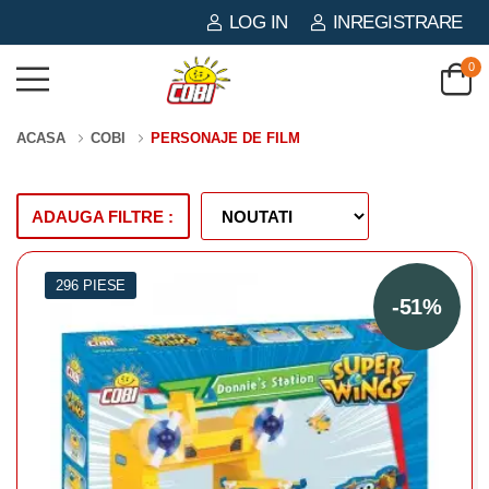
LOG IN
INREGISTRARE
0
ACASA
COBI
PERSONAJE DE FILM
ADAUGA FILTRE :
296 PIESE
-51%