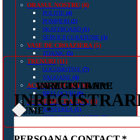
ORASUL NOSTRU
(8)
POLITIE
(4)
POMPIERI
(2)
SKATEBOARD
(1)
SERVICII CURATENIE
(1)
VASE DE CROAZIERA
(5)
TITANIC
(5)
TRENURI
(11)
LOCOMOTIVE
(7)
VAGOANE
(4)
VA MULTUMIM!
INREGISTRARE
ACCESORII COBI
(6)
BRELOCURI
(6)
INREGISTRAR
SCENE DE CRACIUN
(8)
NUME *
NASTEREA
(1)
SETURI DE CRACIUN
(6)
SARBATORI DE PASTE
(1)
IMPERII
(22)
PERSOANA CONTACT *