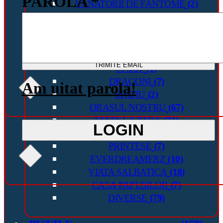
PAROLA *
VANATORII DE FANTOME
(2)
SPECTACOL DE CASCADORII
(8)
MAGIC
(4)
MERCEDES BENZ
(1)
INAPOI IN VIITOR
(1)
TRIMITE EMAIL
SPIRIT
(1)
DRAGONI
(7)
Am uitat parola!
SPATIU
(2)
ORASUL NOSTRU
(67)
VIATA LA TARA
(21)
LOGIN
DISTRACTIE IN FAMILIE
(18)
PRINTESE
(7)
EVERDREAMERZ
(10)
VIATA SALBATICA
(18)
CASA PAPUSILOR
(7)
DIVERSE
(79)