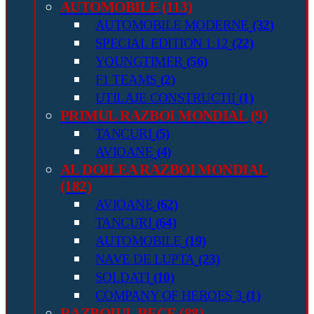
AUTOMOBILE
(113)
AUTOMOBILE MODERNE
(32)
SPECIAL EDITION 1:12
(22)
YOUNGTIMER
(56)
F1 TEAMS
(2)
UTILAJE CONSTRUCTII
(1)
PRIMUL RAZBOI MONDIAL
(9)
TANCURI
(5)
AVIOANE
(4)
AL DOILEA RAZBOI MONDIAL
(182)
AVIOANE
(62)
TANCURI
(64)
AUTOMOBILE
(19)
NAVE DE LUPTA
(23)
SOLDATI
(10)
COMPANY OF HEROES 3
(1)
RAZBOIUL RECE
(88)