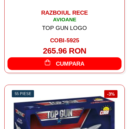
RAZBOIUL RECE
AVIOANE
TOP GUN LOGO
COBI-5925
265.96 RON
CUMPARA
55 PIESE
-3%