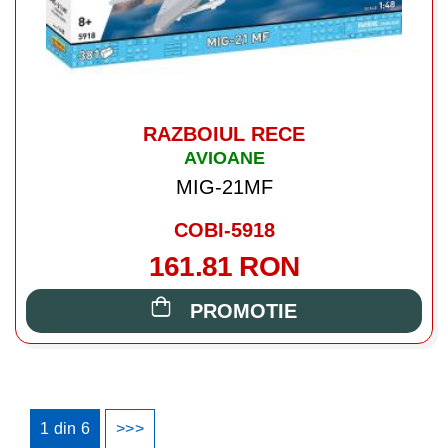
RAZBOIUL RECE
AVIOANE
MIG-21MF
COBI-5918
161.81 RON
PROMOTIE
1
din
6
>>>