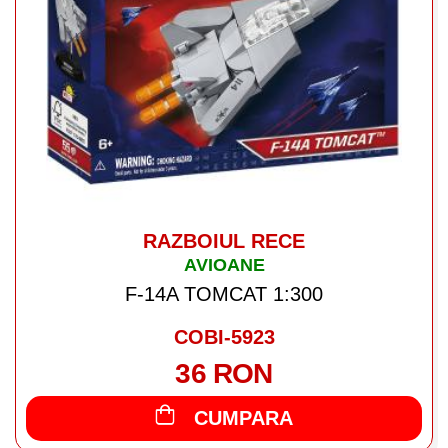
RAZBOIUL RECE
AVIOANE
F-14A TOMCAT 1:300
COBI-5923
36 RON
CUMPARA