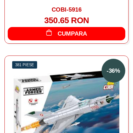
COBI-5916
350.65 RON
CUMPARA
381 PIESE
-36%