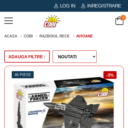
LOG IN
INREGISTRARE
0
ACASA
COBI
RAZBOIUL RECE
AVIOANE
ADAUGA FILTRE :
46 PIESE
-3%