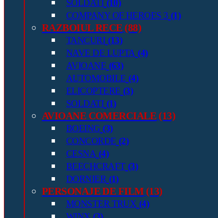
SOLDATI
(10)
COMPANY OF HEROES 3
(1)
RAZBOIUL RECE
(88)
TANCURI
(13)
NAVE DE LUPTA
(4)
AVIOANE
(63)
AUTOMOBILE
(4)
ELICOPTERE
(3)
SOLDATI
(1)
AVIOANE COMERCIALE
(13)
BOEING
(3)
CONCORDE
(2)
CESNA
(4)
BEECHCRAFT
(3)
DORNIER
(1)
PERSONAJE DE FILM
(13)
MONSTER TRUX
(4)
WINX
(3)