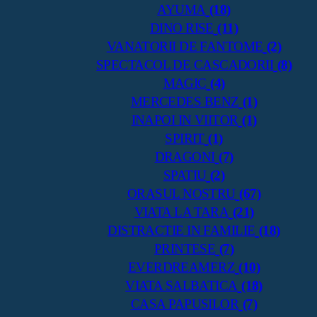
AYUMA
(18)
DINO RISE
(11)
VANATORII DE FANTOME
(2)
SPECTACOL DE CASCADORII
(8)
MAGIC
(4)
MERCEDES BENZ
(1)
INAPOI IN VIITOR
(1)
SPIRIT
(1)
DRAGONI
(7)
SPATIU
(2)
ORASUL NOSTRU
(67)
VIATA LA TARA
(21)
DISTRACTIE IN FAMILIE
(18)
PRINTESE
(7)
EVERDREAMERZ
(10)
VIATA SALBATICA
(18)
CASA PAPUSILOR
(7)