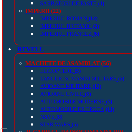
SARBATORI DE PASTE
(1)
IMPERII
(22)
IMPERIUL ROMAN
(14)
IMPERIUL BRITANIC
(2)
IMPERIUL FRANCEZ
(6)
REVELL
MACHETE DE ASAMBLAT
(56)
ELICOPTERE
(5)
TANCURI SI MASINI MILITARE
(5)
AVIOANE MILITARE
(12)
AVIOANE CIVILE
(5)
AUTOMOBILE MODERNE
(5)
AUTOMOBILE DE EPOCA
(11)
NAVE
(8)
STAR WARS
(5)
JUCARII CU RADIOCOMANDA
(19)