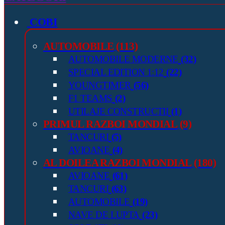
COBI
AUTOMOBILE
(113)
AUTOMOBILE MODERNE
(32)
SPECIAL EDITION 1:12
(22)
YOUNGTIMER
(56)
F1 TEAMS
(2)
UTILAJE CONSTRUCTII
(1)
PRIMUL RAZBOI MONDIAL
(9)
TANCURI
(5)
AVIOANE
(4)
AL DOILEA RAZBOI MONDIAL
(180)
AVIOANE
(61)
TANCURI
(63)
AUTOMOBILE
(19)
NAVE DE LUPTA
(23)