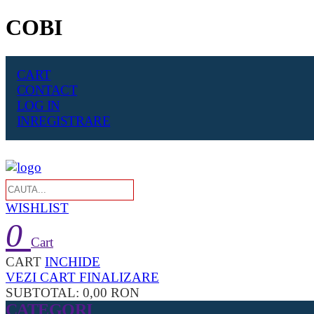
COBI
CART
CONTACT
LOG IN
INREGISTRARE
WISHLIST
0
Cart
CART
INCHIDE
VEZI CART
FINALIZARE
SUBTOTAL:
0,00 RON
CATEGORI