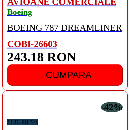
AVIOANE COMERCIALE
Boeing
BOEING 787 DREAMLINER
COBI-26603
243.18 RON
CUMPARA
-42%
1136 PIESE