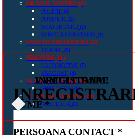
ORASUL NOSTRU
(8)
POLITIE
(4)
POMPIERI
(2)
SKATEBOARD
(1)
SERVICII CURATENIE
(1)
VASE DE CROAZIERA
(5)
TITANIC
(5)
TRENURI
(11)
LOCOMOTIVE
(7)
VAGOANE
(4)
VA MULTUMIM!
INREGISTRARE
ACCESORII COBI
(6)
INREGISTRAR
BRELOCURI
(6)
SCENE DE CRACIUN
(8)
NUME *
NASTEREA
(1)
SETURI DE CRACIUN
(6)
SARBATORI DE PASTE
(1)
IMPERII
(22)
PERSOANA CONTACT *
IMPERIUL ROMAN
(14)