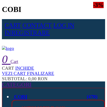
-3%
-3%
-3%
COBI
CART
CONTACT
LOG IN
INREGISTRARE
0
Cart
CART
INCHIDE
VEZI CART
FINALIZARE
SUBTOTAL:
0,00 RON
CATEGORI
COBI
(478)