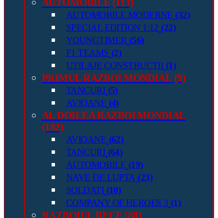
AUTOMOBILE
(113)
AUTOMOBILE MODERNE
(32)
SPECIAL EDITION 1:12
(22)
YOUNGTIMER
(56)
F1 TEAMS
(2)
UTILAJE CONSTRUCTII
(1)
PRIMUL RAZBOI MONDIAL
(9)
TANCURI
(5)
AVIOANE
(4)
AL DOILEA RAZBOI MONDIAL
(182)
AVIOANE
(62)
TANCURI
(64)
AUTOMOBILE
(19)
NAVE DE LUPTA
(23)
SOLDATI
(10)
COMPANY OF HEROES 3
(1)
RAZBOIUL RECE
(88)