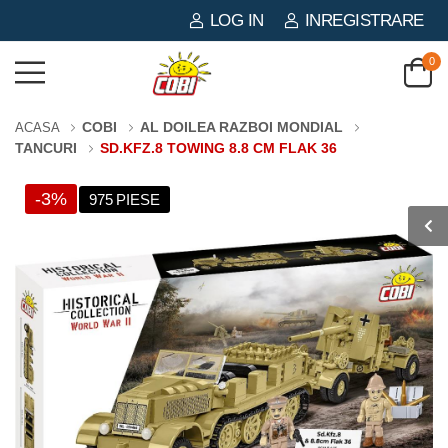
LOG IN
INREGISTRARE
0
COBI
AL DOILEA RAZBOI MONDIAL
ACASA
TANCURI
SD.KFZ.8 TOWING 8.8 CM FLAK 36
-3%
975 PIESE