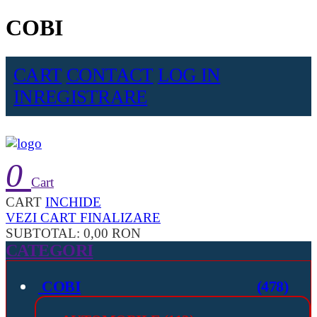
COBI
CART
CONTACT
LOG IN
INREGISTRARE
0
Cart
CART
INCHIDE
VEZI CART
FINALIZARE
SUBTOTAL:
0,00 RON
CATEGORI
COBI
(478)