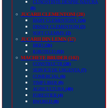
CUNOSTINTE DESPRE NATURA
(8)
JUCARII CLEMENTONI
(28)
BABY CLEMENTONY
(24)
DISNEY CLEMENTONI
(2)
SOFT CLEMMY
(2)
JUCARII DIN LEMN
(37)
BRIO
(26)
IGROTECO
(11)
MACHETE BRUDER
(102)
CONSTRUCTII
(28)
SERVICII DE URGENTA
(7)
COMERCIAL
(6)
TIMP LIBER
(9)
AGRICULTURA
(40)
FORESTIER
(4)
BWORLD
(8)