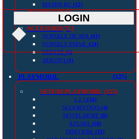
MASINI RC
(12)
JUNIOR KIT
(2)
LOGIN
JUNIOR
(2)
ACCESORII
(71)
VOPSELE DE APA
(41)
VOPSELE EMAIL
(24)
UNELTE
(5)
ADEZIVI
(1)
PLAYMOBIL
(325)
SETURI PLAYMOBIL
(325)
1.2.3
(24)
SCOOBY DOO
(4)
NOVELMORE
(8)
AYUMA
(18)
DINO RISE
(11)