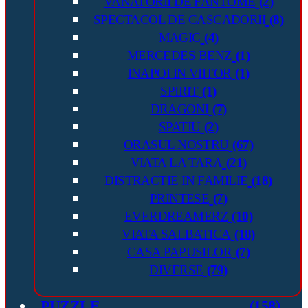
VANATORII DE FANTOME
(2)
SPECTACOL DE CASCADORII
(8)
MAGIC
(4)
MERCEDES BENZ
(1)
INAPOI IN VIITOR
(1)
SPIRIT
(1)
DRAGONI
(7)
SPATIU
(2)
ORASUL NOSTRU
(67)
VIATA LA TARA
(21)
DISTRACTIE IN FAMILIE
(18)
PRINTESE
(7)
EVERDREAMERZ
(10)
VIATA SALBATICA
(18)
CASA PAPUSILOR
(7)
DIVERSE
(79)
PUZZLE
(158)