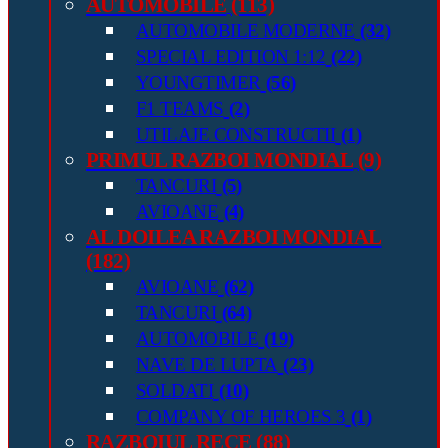
AUTOMOBILE
(113)
AUTOMOBILE MODERNE
(32)
SPECIAL EDITION 1:12
(22)
YOUNGTIMER
(56)
F1 TEAMS
(2)
UTILAJE CONSTRUCTII
(1)
PRIMUL RAZBOI MONDIAL
(9)
TANCURI
(5)
AVIOANE
(4)
AL DOILEA RAZBOI MONDIAL
(182)
AVIOANE
(62)
TANCURI
(64)
AUTOMOBILE
(19)
NAVE DE LUPTA
(23)
SOLDATI
(10)
COMPANY OF HEROES 3
(1)
RAZBOIUL RECE
(88)