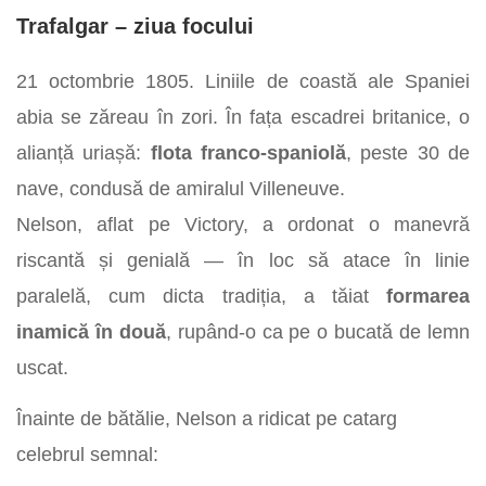
Trafalgar – ziua focului
21 octombrie 1805. Liniile de coastă ale Spaniei
abia se zăreau în zori. În fața escadrei britanice, o
alianță uriașă:
flota franco-spaniolă
, peste 30 de
nave, condusă de amiralul Villeneuve.
Nelson, aflat pe Victory, a ordonat o manevră
riscantă și genială — în loc să atace în linie
paralelă, cum dicta tradiția, a tăiat
formarea
inamică în două
, rupând-o ca pe o bucată de lemn
uscat.
Înainte de bătălie, Nelson a ridicat pe catarg
celebrul semnal: