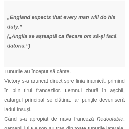
„England expects that every man will do his
duty.”
(„Anglia se așteaptă ca fiecare om să-și facă
datoria.”)
Tunurile au început să cânte.
Victory s-a aruncat direct spre linia inamică, primind
în plin tirul francezilor. Lemnul zbură în așchii,
catargul principal se clătina, iar punțile deveniseră
iadul însuși.
Când s-a apropiat de nava franceză
Redoutable
,
oamenii lui Nelson au tras din toate tunurile laterale,