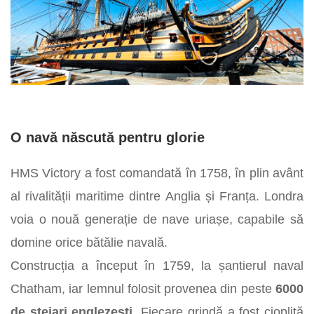
O navă născută pentru glorie
HMS Victory a fost comandată în 1758, în plin avânt
al rivalității maritime dintre Anglia și Franța. Londra
voia o nouă generație de nave uriașe, capabile să
domine orice bătălie navală.
Construcția a început în 1759, la șantierul naval
Chatham, iar lemnul folosit provenea din peste
6000
de stejari englezești
. Fiecare grindă a fost cioplită