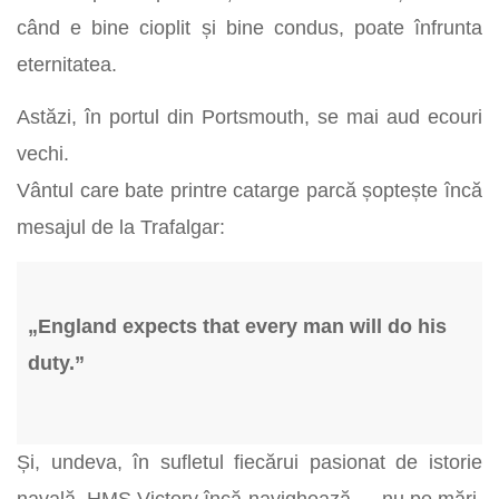
când e bine cioplit și bine condus, poate înfrunta
eternitatea.
Astăzi, în portul din Portsmouth, se mai aud ecouri
vechi.
Vântul care bate printre catarge parcă șoptește încă
mesajul de la Trafalgar:
„England expects that every man will do his
duty.”
Și, undeva, în sufletul fiecărui pasionat de istorie
navală, HMS Victory încă navighează — nu pe mări,