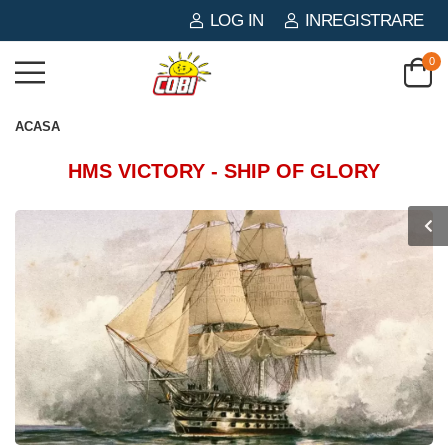
LOG IN
INREGISTRARE
0
ACASA
HMS VICTORY - SHIP OF GLORY