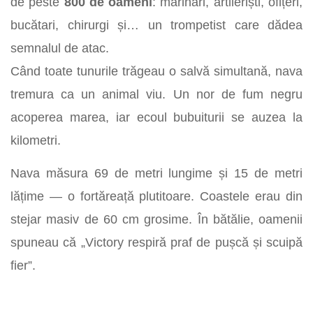
de peste
800 de oameni
: marinari, artileriști, ofițeri,
bucătari, chirurgi și… un trompetist care dădea
semnalul de atac.
Când toate tunurile trăgeau o salvă simultană, nava
tremura ca un animal viu. Un nor de fum negru
acoperea marea, iar ecoul bubuiturii se auzea la
kilometri.
Nava măsura 69 de metri lungime și 15 de metri
lățime — o fortăreață plutitoare. Coastele erau din
stejar masiv de 60 cm grosime. În bătălie, oamenii
spuneau că „Victory respiră praf de pușcă și scuipă
fier”.