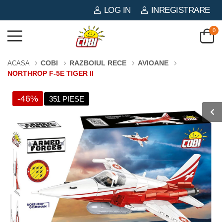
LOG IN
INREGISTRARE
0
COBI
RAZBOIUL RECE
AVIOANE
ACASA
NORTHROP F-5E TIGER II
-46%
351 PIESE