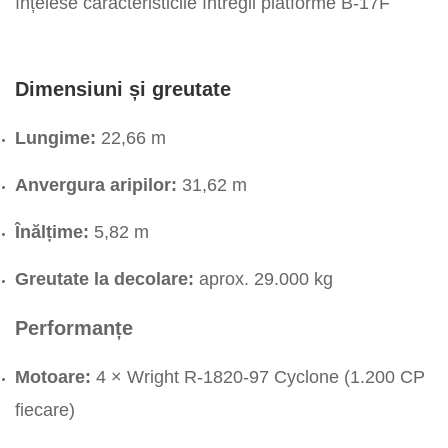
înțelese caracteristicile întregii platforme B-17F
Dimensiuni și greutate
Lungime:
22,66 m
Anvergura aripilor:
31,62 m
Înălțime:
5,82 m
Greutate la decolare:
aprox. 29.000 kg
Performanțe
Motoare:
4 × Wright R-1820-97 Cyclone (1.200 CP
fiecare)