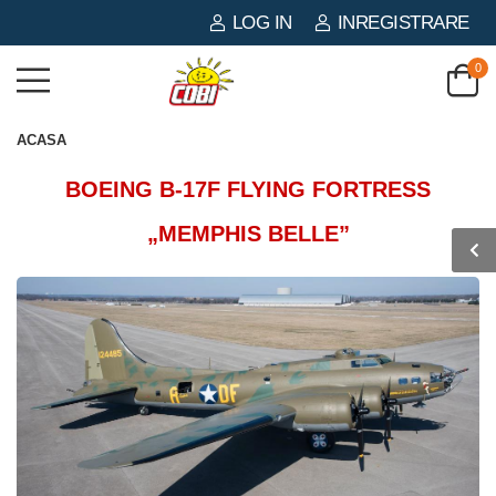
LOG IN
INREGISTRARE
0
ACASA
BOEING B-17F FLYING FORTRESS
„MEMPHIS BELLE”