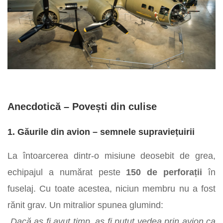
Anecdotică – Povești din culise
1. Găurile din avion – semnele supraviețuirii
La întoarcerea dintr-o misiune deosebit de grea,
echipajul a numărat peste
150 de perforații
în
fuselaj. Cu toate acestea, niciun membru nu a fost
rănit grav. Un mitralior spunea glumind:
„Dacă aș fi avut timp, aș fi putut vedea prin avion ca