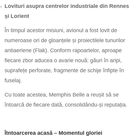
Lovituri asupra centrelor industriale din Rennes
și Lorient
În timpul acestor misiuni, avionul a fost lovit de
numeroase ori de gloanțele și proiectilele tunurilor
antiaeriene (Flak). Conform rapoartelor, aproape
fiecare zbor aducea o avarie nouă: găuri în aripi,
suprafețe perforate, fragmente de schije înfipte în
fuselaj.
Cu toate acestea, Memphis Belle a reușit să se
întoarcă de fiecare dată, consolidându-și reputația.
Î
t
ntoarcerea acasă – Momentul gloriei