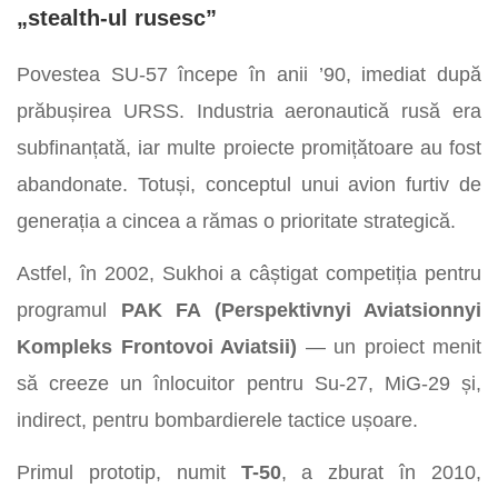
„stealth-ul rusesc”
Povestea SU-57 începe în anii ’90, imediat după
prăbușirea URSS. Industria aeronautică rusă era
subfinanțată, iar multe proiecte promițătoare au fost
abandonate. Totuși, conceptul unui avion furtiv de
generația a cincea a rămas o prioritate strategică.
Astfel, în 2002, Sukhoi a câștigat competiția pentru
programul
PAK FA (Perspektivnyi Aviatsionnyi
Kompleks Frontovoi Aviatsii)
— un proiect menit
să creeze un înlocuitor pentru Su-27, MiG-29 și,
indirect, pentru bombardierele tactice ușoare.
Primul prototip, numit
T-50
, a zburat în 2010,