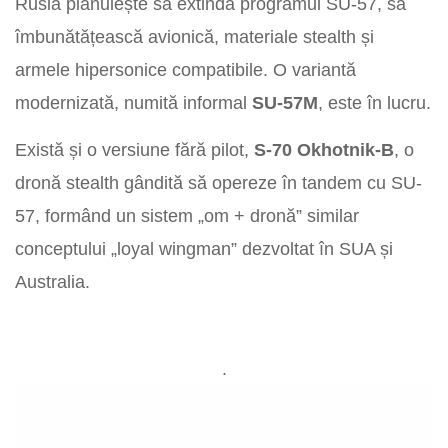
Rusia plănuiește să extindă programul SU-57, să
îmbunătățească avionică, materiale stealth și
armele hipersonice compatibile. O variantă
modernizată, numită informal
SU-57M
, este în lucru.
Există și o versiune fără pilot,
S-70 Okhotnik-B
, o
dronă stealth gândită să opereze în tandem cu SU-
57, formând un sistem „om + dronă” similar
conceptului „loyal wingman” dezvoltat în SUA și
Australia.
.