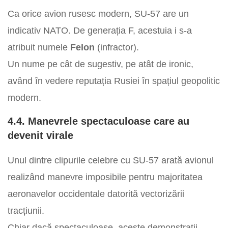
Ca orice avion rusesc modern, SU-57 are un
indicativ NATO. De generația F, acestuia i s-a
atribuit numele
Felon
(infractor).
Un nume pe cât de sugestiv, pe atât de ironic,
având în vedere reputația Rusiei în spațiul geopolitic
modern.
4.4. Manevrele spectaculoase care au
devenit virale
Unul dintre clipurile celebre cu SU-57 arată avionul
realizând manevre imposibile pentru majoritatea
aeronavelor occidentale datorită vectorizării
tracțiunii.
Chiar dacă spectaculoase, aceste demonstrații