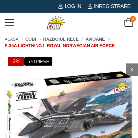
LOG IN
INREGISTRARE
0
COBI
RAZBOIUL RECE
AVIOANE
ACASA
F-35A LIGHTNING II ROYAL NORWEGIAN AIR FORCE
-3%
570 PIESE