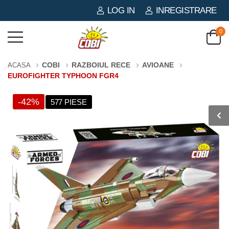
LOG IN
INREGISTRARE
0
COBI
RAZBOIUL RECE
AVIOANE
ACASA
EUROFIGHTER TYPHOON FGR4
-42%
577 PIESE