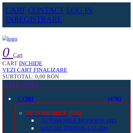
CART
CONTACT
LOG IN
INREGISTRARE
0
Cart
CART
INCHIDE
VEZI CART
FINALIZARE
SUBTOTAL:
0,00 RON
CATEGORI
COBI
(476)
AUTOMOBILE
(113)
AUTOMOBILE MODERNE
(32)
SPECIAL EDITION 1:12
(22)