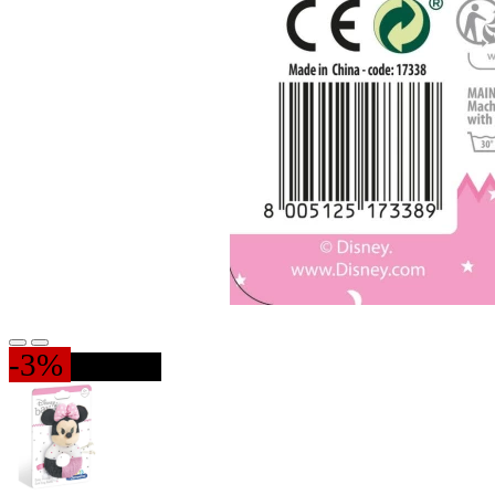
-3%
0 PIESE