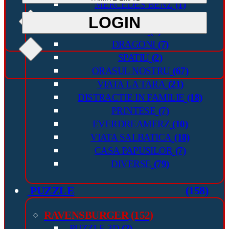
MERCEDES BENZ
(1)
INAPOI IN VIITOR
(1)
LOGIN
LOGIN
SPIRIT
(1)
DRAGONI
(7)
SPATIU
(2)
ORASUL NOSTRU
(67)
VIATA LA TARA
(21)
DISTRACTIE IN FAMILIE
(18)
PRINTESE
(7)
EVERDREAMERZ
(10)
VIATA SALBATICA
(18)
CASA PAPUSILOR
(7)
DIVERSE
(79)
PUZZLE
(158)
RAVENSBURGER
(152)
PUZZLE 3D
(2)