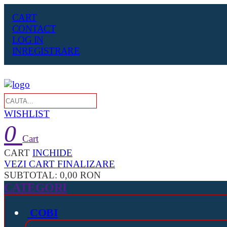
CART
CONTACT
LOG IN
INREGISTRARE
WISHLIST
0
Cart
CART
INCHIDE
VEZI CART
FINALIZARE
SUBTOTAL:
0,00 RON
CATEGORI
COBI