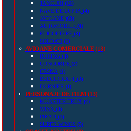
TANCURI
(13)
NAVE DE LUPTA
(4)
AVIOANE
(63)
AUTOMOBILE
(4)
ELICOPTERE
(3)
SOLDATI
(1)
AVIOANE COMERCIALE
(13)
BOEING
(3)
CONCORDE
(2)
CESNA
(4)
BEECHCRAFT
(3)
DORNIER
(1)
PERSONAJE DE FILM
(13)
MONSTER TRUX
(4)
WINX
(3)
PIRATI
(1)
SUPER WINGS
(5)