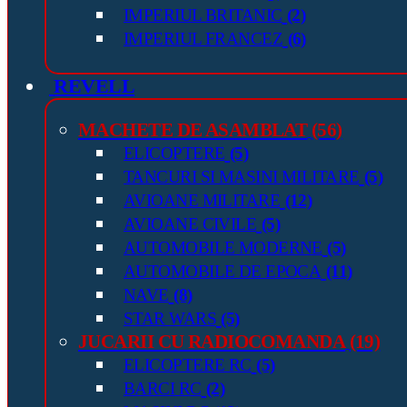
IMPERIUL BRITANIC
(2)
IMPERIUL FRANCEZ
(6)
REVELL
MACHETE DE ASAMBLAT
(56)
ELICOPTERE
(5)
TANCURI SI MASINI MILITARE
(5)
AVIOANE MILITARE
(12)
AVIOANE CIVILE
(5)
AUTOMOBILE MODERNE
(5)
AUTOMOBILE DE EPOCA
(11)
NAVE
(8)
STAR WARS
(5)
JUCARII CU RADIOCOMANDA
(19)
ELICOPTERE RC
(5)
BARCI RC
(2)