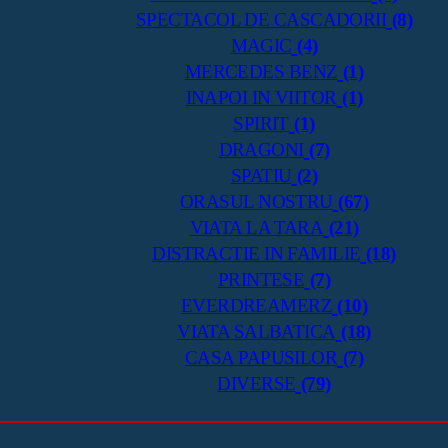
SPECTACOL DE CASCADORII
(8)
MAGIC
(4)
MERCEDES BENZ
(1)
INAPOI IN VIITOR
(1)
SPIRIT
(1)
DRAGONI
(7)
SPATIU
(2)
ORASUL NOSTRU
(67)
VIATA LA TARA
(21)
DISTRACTIE IN FAMILIE
(18)
PRINTESE
(7)
EVERDREAMERZ
(10)
VIATA SALBATICA
(18)
CASA PAPUSILOR
(7)
DIVERSE
(79)