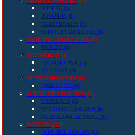
ORASUL NOSTRU
(8)
POLITIE
(4)
POMPIERI
(2)
SKATEBOARD
(1)
SERVICII CURATENIE
(1)
VASE DE CROAZIERA
(5)
TITANIC
(5)
TRENURI
(11)
LOCOMOTIVE
(7)
VAGOANE
(4)
ACCESORII COBI
(6)
BRELOCURI
(6)
SCENE DE CRACIUN
(8)
NASTEREA
(1)
SETURI DE CRACIUN
(6)
SARBATORI DE PASTE
(1)
IMPERII
(22)
IMPERIUL ROMAN
(14)