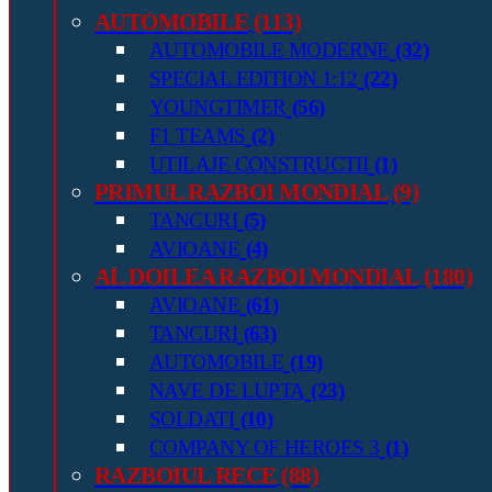
AUTOMOBILE
(113)
AUTOMOBILE MODERNE
(32)
SPECIAL EDITION 1:12
(22)
YOUNGTIMER
(56)
F1 TEAMS
(2)
UTILAJE CONSTRUCTII
(1)
PRIMUL RAZBOI MONDIAL
(9)
TANCURI
(5)
AVIOANE
(4)
AL DOILEA RAZBOI MONDIAL
(180)
AVIOANE
(61)
TANCURI
(63)
AUTOMOBILE
(19)
NAVE DE LUPTA
(23)
SOLDATI
(10)
COMPANY OF HEROES 3
(1)
RAZBOIUL RECE
(88)