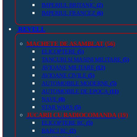
IMPERIUL BRITANIC
(2)
IMPERIUL FRANCEZ
(6)
REVELL
MACHETE DE ASAMBLAT
(56)
ELICOPTERE
(5)
TANCURI SI MASINI MILITARE
(5)
AVIOANE MILITARE
(12)
AVIOANE CIVILE
(5)
AUTOMOBILE MODERNE
(5)
AUTOMOBILE DE EPOCA
(11)
NAVE
(8)
STAR WARS
(5)
JUCARII CU RADIOCOMANDA
(19)
ELICOPTERE RC
(5)
BARCI RC
(2)