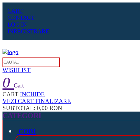
CART
CONTACT
LOG IN
INREGISTRARE
WISHLIST
0
Cart
CART
INCHIDE
VEZI CART
FINALIZARE
SUBTOTAL:
0,00 RON
CATEGORI
COBI