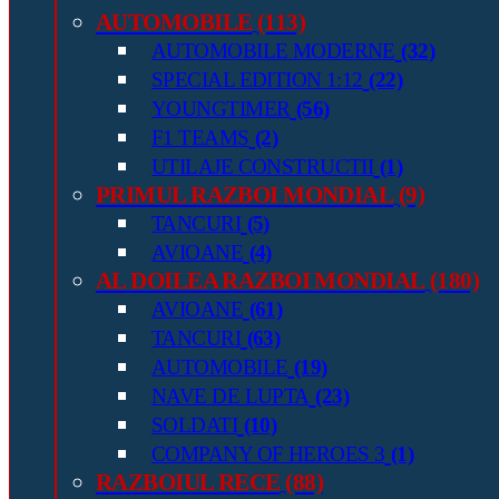
AUTOMOBILE
(113)
AUTOMOBILE MODERNE
(32)
SPECIAL EDITION 1:12
(22)
YOUNGTIMER
(56)
F1 TEAMS
(2)
UTILAJE CONSTRUCTII
(1)
PRIMUL RAZBOI MONDIAL
(9)
TANCURI
(5)
AVIOANE
(4)
AL DOILEA RAZBOI MONDIAL
(180)
AVIOANE
(61)
TANCURI
(63)
AUTOMOBILE
(19)
NAVE DE LUPTA
(23)
SOLDATI
(10)
COMPANY OF HEROES 3
(1)
RAZBOIUL RECE
(88)