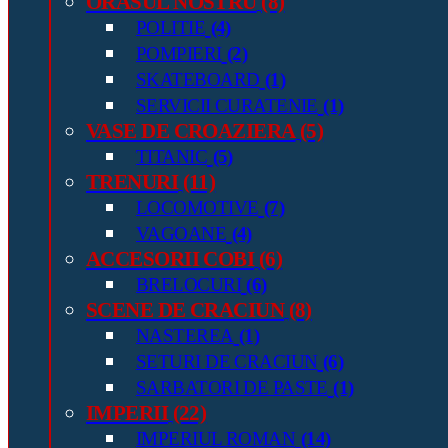
ORASUL NOSTRU
(8)
POLITIE
(4)
POMPIERI
(2)
SKATEBOARD
(1)
SERVICII CURATENIE
(1)
VASE DE CROAZIERA
(5)
TITANIC
(5)
TRENURI
(11)
LOCOMOTIVE
(7)
VAGOANE
(4)
ACCESORII COBI
(6)
BRELOCURI
(6)
SCENE DE CRACIUN
(8)
NASTEREA
(1)
SETURI DE CRACIUN
(6)
SARBATORI DE PASTE
(1)
IMPERII
(22)
IMPERIUL ROMAN
(14)