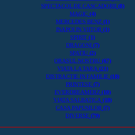
SPECTACOL DE CASCADORII
(8)
MAGIC
(4)
MERCEDES BENZ
(1)
INAPOI IN VIITOR
(1)
SPIRIT
(1)
DRAGONI
(7)
SPATIU
(2)
ORASUL NOSTRU
(67)
VIATA LA TARA
(21)
DISTRACTIE IN FAMILIE
(18)
PRINTESE
(7)
EVERDREAMERZ
(10)
VIATA SALBATICA
(18)
CASA PAPUSILOR
(7)
DIVERSE
(79)