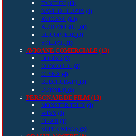
TANCURI
(13)
NAVE DE LUPTA
(4)
AVIOANE
(63)
AUTOMOBILE
(4)
ELICOPTERE
(3)
SOLDATI
(1)
AVIOANE COMERCIALE
(13)
BOEING
(3)
CONCORDE
(2)
CESNA
(4)
BEECHCRAFT
(3)
DORNIER
(1)
PERSONAJE DE FILM
(13)
MONSTER TRUX
(4)
WINX
(3)
PIRATI
(1)
SUPER WINGS
(5)