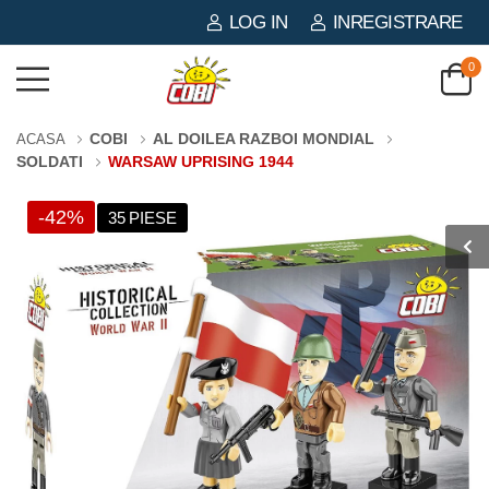
LOG IN
INREGISTRARE
0
COBI
AL DOILEA RAZBOI MONDIAL
ACASA
SOLDATI
WARSAW UPRISING 1944
-42%
35 PIESE