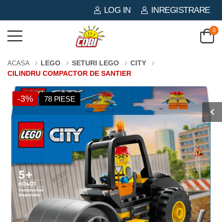
LOG IN
INREGISTRARE
0
LEGO
SETURI LEGO
CITY
ACASA
CILINDRU COMPACTOR DE SANTIER
-3%
78 PIESE