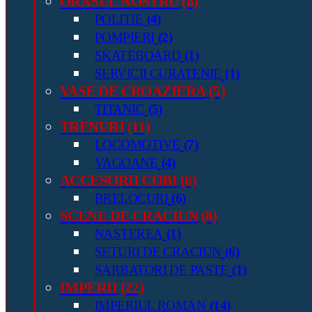
ORASUL NOSTRU
(8)
POLITIE
(4)
POMPIERI
(2)
SKATEBOARD
(1)
SERVICII CURATENIE
(1)
VASE DE CROAZIERA
(5)
TITANIC
(5)
TRENURI
(11)
LOCOMOTIVE
(7)
VAGOANE
(4)
ACCESORII COBI
(6)
BRELOCURI
(6)
SCENE DE CRACIUN
(8)
NASTEREA
(1)
SETURI DE CRACIUN
(6)
SARBATORI DE PASTE
(1)
IMPERII
(22)
IMPERIUL ROMAN
(14)