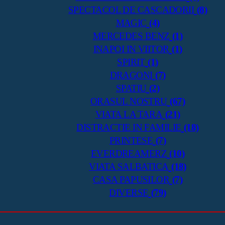
SPECTACOL DE CASCADORII
(8)
MAGIC
(4)
MERCEDES BENZ
(1)
INAPOI IN VIITOR
(1)
SPIRIT
(1)
DRAGONI
(7)
SPATIU
(2)
ORASUL NOSTRU
(67)
VIATA LA TARA
(21)
DISTRACTIE IN FAMILIE
(18)
PRINTESE
(7)
EVERDREAMERZ
(10)
VIATA SALBATICA
(18)
CASA PAPUSILOR
(7)
DIVERSE
(79)