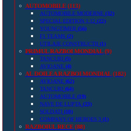
AUTOMOBILE
(113)
AUTOMOBILE MODERNE
(32)
SPECIAL EDITION 1:12
(22)
YOUNGTIMER
(56)
F1 TEAMS
(2)
UTILAJE CONSTRUCTII
(1)
PRIMUL RAZBOI MONDIAL
(9)
TANCURI
(5)
AVIOANE
(4)
AL DOILEA RAZBOI MONDIAL
(182)
AVIOANE
(62)
TANCURI
(64)
AUTOMOBILE
(19)
NAVE DE LUPTA
(23)
SOLDATI
(10)
COMPANY OF HEROES 3
(1)
RAZBOIUL RECE
(88)