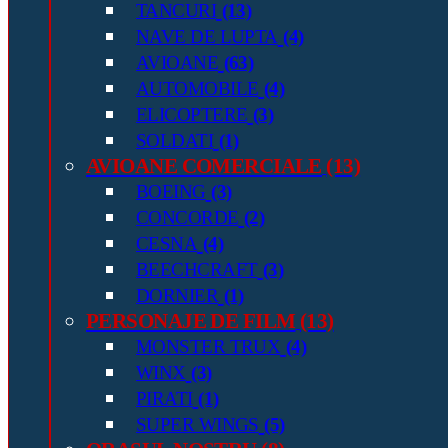
TANCURI
(13)
NAVE DE LUPTA
(4)
AVIOANE
(63)
AUTOMOBILE
(4)
ELICOPTERE
(3)
SOLDATI
(1)
AVIOANE COMERCIALE
(13)
BOEING
(3)
CONCORDE
(2)
CESNA
(4)
BEECHCRAFT
(3)
DORNIER
(1)
PERSONAJE DE FILM
(13)
MONSTER TRUX
(4)
WINX
(3)
PIRATI
(1)
SUPER WINGS
(5)