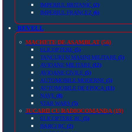
IMPERIUL BRITANIC
(2)
IMPERIUL FRANCEZ
(6)
REVELL
MACHETE DE ASAMBLAT
(56)
ELICOPTERE
(5)
TANCURI SI MASINI MILITARE
(5)
AVIOANE MILITARE
(12)
AVIOANE CIVILE
(5)
AUTOMOBILE MODERNE
(5)
AUTOMOBILE DE EPOCA
(11)
NAVE
(8)
STAR WARS
(5)
JUCARII CU RADIOCOMANDA
(19)
ELICOPTERE RC
(5)
BARCI RC
(2)