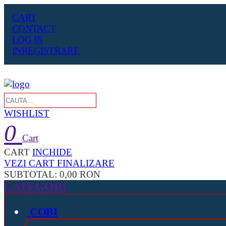
CART
CONTACT
LOG IN
INREGISTRARE
WISHLIST
0
Cart
CART
INCHIDE
VEZI CART
FINALIZARE
SUBTOTAL:
0,00 RON
CATEGORI
COBI