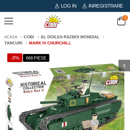
LOG IN
INREGISTRARE
0
COBI
AL DOILEA RAZBOI MONDIAL
ACASA
TANCURI
MARK IV CHURCHILL
-3%
668 PIESE