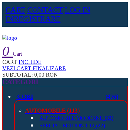
CART
CONTACT
LOG IN
INREGISTRARE
0
Cart
CART
INCHIDE
VEZI CART
FINALIZARE
SUBTOTAL:
0,00 RON
CATEGORI
COBI
(476)
AUTOMOBILE
(113)
AUTOMOBILE MODERNE
(32)
SPECIAL EDITION 1:12
(22)