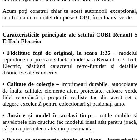
Acum poți construi chiar tu acest automobil excepțional,
sub forma unui model din piese COBI, în culoarea verde.
Caracteristicile principale ale setului COBI Renault 5
E-Tech Electric:
• Fidelitate față de original, la scara 1:35
– modelul
reproduce cu precizie silueta modernă a Renault 5 E-Tech
Electric, păstrând caracterul retro-futurist și detaliile
distinctive ale caroseriei.
• Calitate de colecție
– imprimeuri durabile, autocolante
de înaltă calitate, elemente atent proiectate, culoare verde
fidel reprodusă și proporții realiste fac din acest set o
alegere excelentă pentru colecționari și pasionați auto.
• Jucărie și model în același timp
– roțile mobile și
anvelopele din cauciuc fac modelul ideal atât pentru joacă,
cât și ca piesă decorativă impresionantă.
• Proces de construcție simplu și plăcut
– instrucțiunile