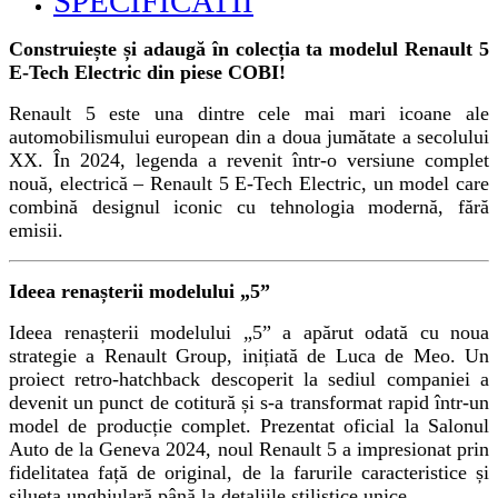
SPECIFICATII
Construiește și adaugă în colecția ta modelul Renault 5
E-Tech Electric din piese COBI!
Renault 5 este una dintre cele mai mari icoane ale
automobilismului european din a doua jumătate a secolului
XX. În 2024, legenda a revenit într-o versiune complet
nouă, electrică – Renault 5 E-Tech Electric, un model care
combină designul iconic cu tehnologia modernă, fără
emisii.
Ideea renașterii modelului „5”
Ideea renașterii modelului „5” a apărut odată cu noua
strategie a Renault Group, inițiată de Luca de Meo. Un
proiect retro-hatchback descoperit la sediul companiei a
devenit un punct de cotitură și s-a transformat rapid într-un
model de producție complet. Prezentat oficial la Salonul
Auto de la Geneva 2024, noul Renault 5 a impresionat prin
fidelitatea față de original, de la farurile caracteristice și
silueta unghiulară până la detaliile stilistice unice.