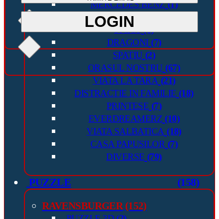
MERCEDES BENZ
(1)
INAPOI IN VIITOR
(1)
LOGIN
LOGIN
SPIRIT
(1)
DRAGONI
(7)
SPATIU
(2)
ORASUL NOSTRU
(67)
VIATA LA TARA
(21)
DISTRACTIE IN FAMILIE
(18)
PRINTESE
(7)
EVERDREAMERZ
(10)
VIATA SALBATICA
(18)
CASA PAPUSILOR
(7)
DIVERSE
(79)
PUZZLE
(158)
RAVENSBURGER
(152)
PUZZLE 3D
(2)