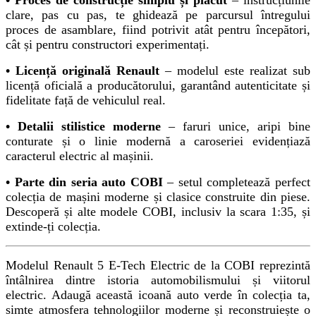
clare, pas cu pas, te ghidează pe parcursul întregului
proces de asamblare, fiind potrivit atât pentru începători,
cât și pentru constructori experimentați.
• Licență originală Renault
– modelul este realizat sub
licență oficială a producătorului, garantând autenticitate și
fidelitate față de vehiculul real.
• Detalii stilistice moderne
– faruri unice, aripi bine
conturate și o linie modernă a caroseriei evidențiază
caracterul electric al mașinii.
• Parte din seria auto COBI
– setul completează perfect
colecția de mașini moderne și clasice construite din piese.
Descoperă și alte modele COBI, inclusiv la scara 1:35, și
extinde-ți colecția.
Modelul Renault 5 E-Tech Electric de la COBI reprezintă
întâlnirea dintre istoria automobilismului și viitorul
electric. Adaugă această icoană auto verde în colecția ta,
simte atmosfera tehnologiilor moderne și reconstruiește o