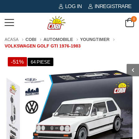
LOG IN
INREGISTRARE
0
COBI
AUTOMOBILE
YOUNGTIMER
ACASA
VOLKSWAGEN GOLF GTI 1976-1983
-51%
64 PIESE