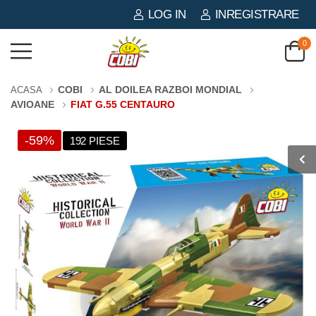
LOG IN
INREGISTRARE
0
COBI
AL DOILEA RAZBOI MONDIAL
ACASA
AVIOANE
FIAT G.55 CENTAURO
-59%
192 PIESE