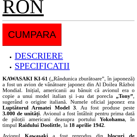
RON
CUMPARA
DESCRIERE
SPECIFICATII
KAWASAKI KI-61
(„Rândunica zburătoare”, în japoneză)
a fost un avion de vânătoare japonez din Al Doilea Război
Mondial. Inițial, americanii au bănuit că avionul era o
copie a unui model italian și i-au dat porecla
„Tony”
,
sugerând o origine italiană. Numele oficial japonez era
Luptătorul Armatei Model 3
. Au fost produse peste
3.000 de unități
. Avionul a fost întâlnit pentru prima dată
de piloții americani deasupra portului
Yokohama
, în
timpul
Raidului Doolittle
, la
18 aprilie 1942
.
Avionul
Kawasaki
a fost reprodus din
blocuri de