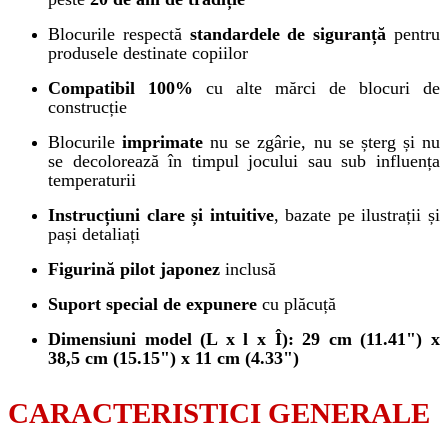
Blocurile respectă
standardele de siguranță
pentru
produsele destinate copiilor
Compatibil 100%
cu alte mărci de blocuri de
construcție
Blocurile
imprimate
nu se zgârie, nu se șterg și nu
se decolorează în timpul jocului sau sub influența
temperaturii
Instrucțiuni clare și intuitive
, bazate pe ilustrații și
pași detaliați
Figurină pilot japonez
inclusă
Suport special de expunere
cu plăcuță
Dimensiuni model (L x l x Î): 29 cm (11.41") x
38,5 cm (15.15") x 11 cm (4.33")
CARACTERISTICI GENERALE