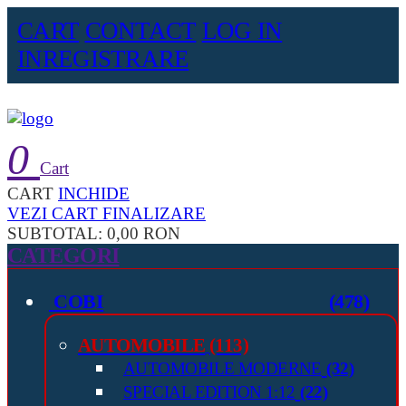
CART
CONTACT
LOG IN
INREGISTRARE
0
Cart
CART
INCHIDE
VEZI CART
FINALIZARE
SUBTOTAL:
0,00 RON
CATEGORI
COBI
(478)
AUTOMOBILE
(113)
AUTOMOBILE MODERNE
(32)
SPECIAL EDITION 1:12
(22)