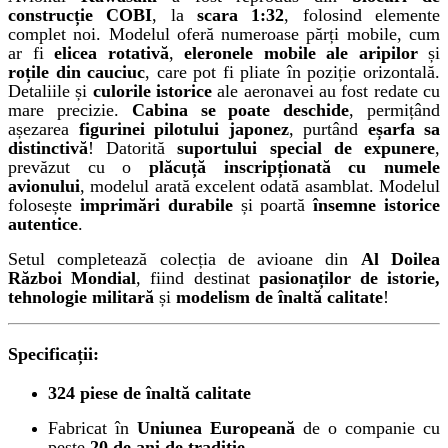
construcție COBI
, la
scara 1:32
, folosind elemente
complet noi. Modelul oferă numeroase părți mobile, cum
ar fi
elicea rotativă
,
eleronele mobile ale aripilor
și
roțile din cauciuc
, care pot fi pliate în poziție orizontală.
Detaliile și
culorile istorice
ale aeronavei au fost redate cu
mare precizie.
Cabina se poate deschide
, permițând
așezarea
figurinei pilotului japonez
, purtând
eșarfa sa
distinctivă
! Datorită
suportului special de expunere
,
prevăzut cu o
plăcuță inscripționată cu numele
avionului
, modelul arată excelent odată asamblat. Modelul
folosește
imprimări durabile
și poartă
însemne istorice
autentice
.
Setul completează colecția de avioane din
Al Doilea
Război Mondial
, fiind destinat
pasionaților de istorie,
tehnologie militară
și
modelism de înaltă calitate
!
Specificații:
324 piese de înaltă calitate
Fabricat în
Uniunea Europeană
de o companie cu
peste
20 de ani de tradiție