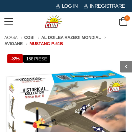
LOG IN
INREGISTRARE
0
COBI
AL DOILEA RAZBOI MONDIAL
ACASA
AVIOANE
MUSTANG P-51B
-3%
158 PIESE